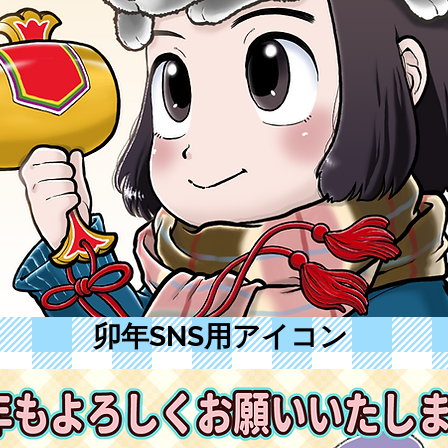
​卯年SNS用アイコン