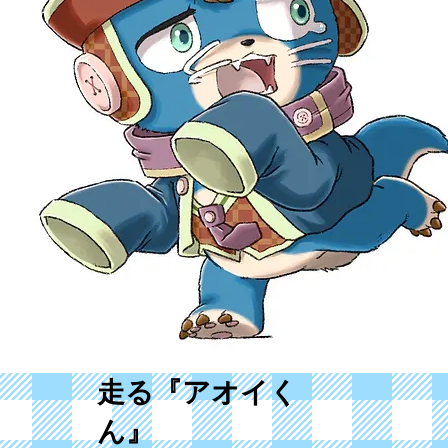
​走る『アオイく
ん』